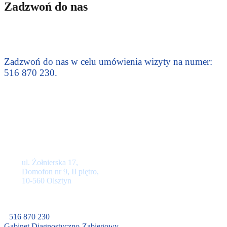
Zadzwoń do nas
Zadzwoń do nas w celu umówienia wizyty na numer:
516 870 230.
Lokalizacja
ul. Żołnierska 17,
Domofon nr 9, II piętro,
10-560 Olsztyn
516 870 230
Gabinet Diagnostyczno-Zabiegowy