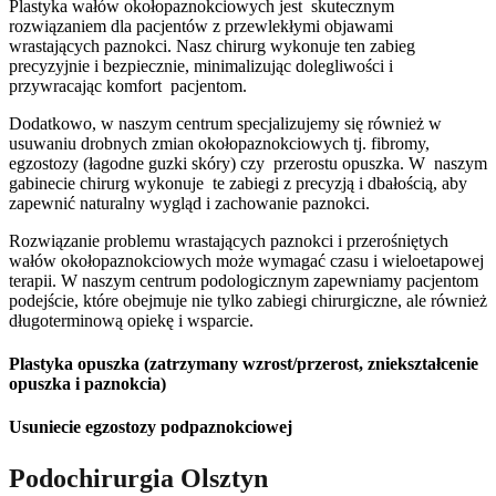
Plastyka wałów okołopaznokciowych jest skutecznym
rozwiązaniem dla pacjentów z przewlekłymi objawami
wrastających paznokci. Nasz chirurg wykonuje ten zabieg
precyzyjnie i bezpiecznie, minimalizując dolegliwości i
przywracając komfort pacjentom.
Dodatkowo, w naszym centrum specjalizujemy się również w
usuwaniu drobnych zmian okołopaznokciowych tj. fibromy,
egzostozy (łagodne guzki skóry) czy przerostu opuszka. W naszym
gabinecie chirurg wykonuje te zabiegi z precyzją i dbałością, aby
zapewnić naturalny wygląd i zachowanie paznokci.
Rozwiązanie problemu wrastających paznokci i przerośniętych
wałów okołopaznokciowych może wymagać czasu i wieloetapowej
terapii. W naszym centrum podologicznym zapewniamy pacjentom
podejście, które obejmuje nie tylko zabiegi chirurgiczne, ale również
długoterminową opiekę i wsparcie.
Plastyka opuszka (zatrzymany wzrost/przerost, zniekształcenie
opuszka i paznokcia)
Usuniecie egzostozy podpaznokciowej
Podochirurgia Olsztyn