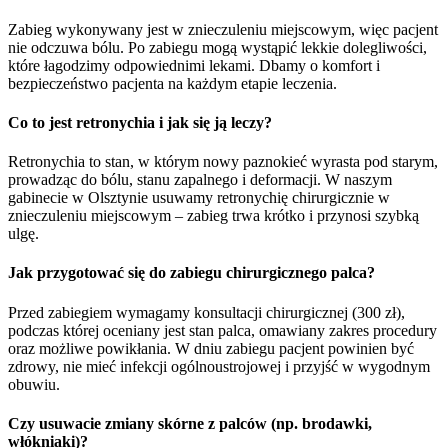
Zabieg wykonywany jest w znieczuleniu miejscowym, więc pacjent
nie odczuwa bólu. Po zabiegu mogą wystąpić lekkie dolegliwości,
które łagodzimy odpowiednimi lekami. Dbamy o komfort i
bezpieczeństwo pacjenta na każdym etapie leczenia.
Co to jest retronychia i jak się ją leczy?
Retronychia to stan, w którym nowy paznokieć wyrasta pod starym,
prowadząc do bólu, stanu zapalnego i deformacji. W naszym
gabinecie w Olsztynie usuwamy retronychię chirurgicznie w
znieczuleniu miejscowym – zabieg trwa krótko i przynosi szybką
ulgę.
Jak przygotować się do zabiegu chirurgicznego palca?
Przed zabiegiem wymagamy konsultacji chirurgicznej (300 zł),
podczas której oceniany jest stan palca, omawiany zakres procedury
oraz możliwe powikłania. W dniu zabiegu pacjent powinien być
zdrowy, nie mieć infekcji ogólnoustrojowej i przyjść w wygodnym
obuwiu.
Czy usuwacie zmiany skórne z palców (np. brodawki,
włókniaki)?