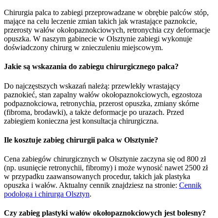
Chirurgia palca to zabiegi przeprowadzane w obrębie palców stóp,
mające na celu leczenie zmian takich jak wrastające paznokcie,
przerosty wałów okołopaznokciowych, retronychia czy deformacje
opuszka. W naszym gabinecie w Olsztynie zabiegi wykonuje
doświadczony chirurg w znieczuleniu miejscowym.
Jakie są wskazania do zabiegu chirurgicznego palca?
Do najczęstszych wskazań należą: przewlekły wrastający
paznokieć, stan zapalny wałów okołopaznokciowych, egzostoza
podpaznokciowa, retronychia, przerost opuszka, zmiany skórne
(fibroma, brodawki), a także deformacje po urazach. Przed
zabiegiem konieczna jest konsultacja chirurgiczna.
Ile kosztuje zabieg chirurgii palca w Olsztynie?
Cena zabiegów chirurgicznych w Olsztynie zaczyna się od 800 zł
(np. usunięcie retronychii, fibromy) i może wynosić nawet 2500 zł
w przypadku zaawansowanych procedur, takich jak plastyka
opuszka i wałów. Aktualny cennik znajdziesz na stronie:
Cennik
podologa i chirurga Olsztyn
.
Czy zabieg plastyki wałów okołopaznokciowych jest bolesny?