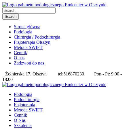
Strona główna
Podologia
Chirurgia / Podochirurgia
Fizjoterapia Olsztyn
Metoda SWIFT
Cennik
O nas
Zadzwoń do nas
Żołnierska 17, Olsztyn
tel:516870230
Pon - Pt: 9:00 -
18:00
Podologia
Podochirurgia
Fizjoterapia
Metoda SWIFT
Cennik
O Nas
Szkolenia