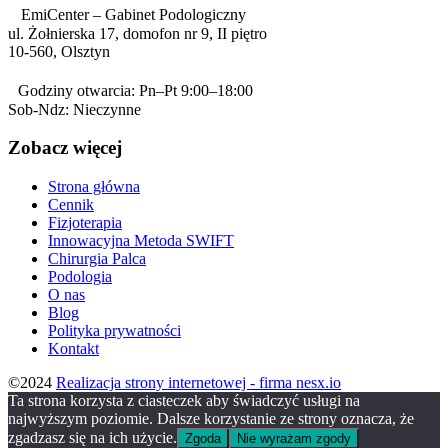
EmiCenter – Gabinet Podologiczny
ul. Żołnierska 17, domofon nr 9, II piętro
10-560, Olsztyn
Godziny otwarcia: Pn–Pt 9:00–18:00
Sob-Ndz: Nieczynne
Zobacz więcej
Strona główna
Cennik
Fizjoterapia
Innowacyjna Metoda SWIFT
Chirurgia Palca
Podologia
O nas
Blog
Polityka prywatności
Kontakt
©2024
Realizacja strony internetowej - firma nesx.io
Ta strona korzysta z ciasteczek aby świadczyć usługi na
najwyższym poziomie. Dalsze korzystanie ze strony oznacza, że
zgadzasz się na ich użycie.
Zgoda
Nie wyrażam zgody